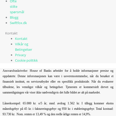
Ofte
stilte
spørsmål
Blogg
Swiftfox.dk
Kontakt
Kontakt
Vilkår og
Betingelser
Privacy
Cookie politikk
Ansvarsfraskrivelse: House of Banks arbeider for å holde informasjoner presise og
oppdaterte. Denne inforsmasjonen kan være i uoverensstemmelse, når du besøker et
finansielt institutt, en serviceutbyder eller en spesifikk produktside. Når du evaluerer
tilbudene, les vennligst vilkår og betingelser. Tjenesten er kommersielt drevet og
sammenligningen vår viser ikke nødvendigvis det fulle bildet av alt på markedet.
Låneeksempel: 65.000 kr. o/5 år; mnd. avdrag 1.562 kr. I tillegg kommer ekstra
månedsgebyr på 45 kr. i faktureringsgebyr og 950 kr. i etableringsgebyr. Total kostnad:
93.730 kr. Nom. renten er 13,49 % og den reelle årlige renten er 14,9%.