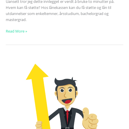
Uansett tror jeg dette innlegget er verdt å bruke to minutter på.
Hvem kan få støtte? Hos lånekassen kan du få støtte og lån til
utdannelser som enkeltemner, årsstudium, bachelorgrad og
mastergrad.
Read More »
Godkjent
lån