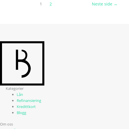
1
2
Neste side
→
Kategorier
Lån
Refinansiering
Kredittkort
Blogg
Om oss