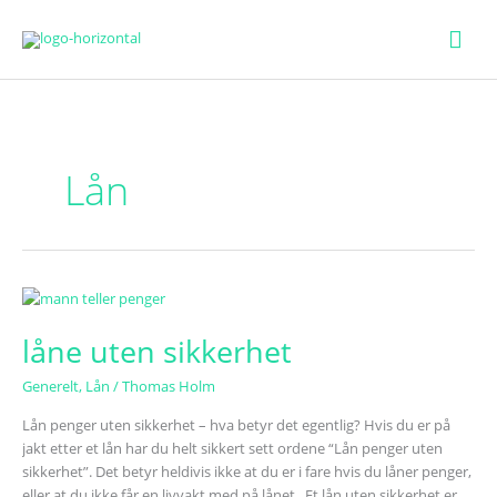
Hov
Lån
låne
uten
låne uten sikkerhet
sikkerhet
Generelt
,
Lån
/
Thomas Holm
Lån penger uten sikkerhet – hva betyr det egentlig? Hvis du er på
jakt etter et lån har du helt sikkert sett ordene “Lån penger uten
sikkerhet”. Det betyr heldivis ikke at du er i fare hvis du låner penger,
eller at du ikke får en livvakt med på lånet. Et lån uten sikkerhet er