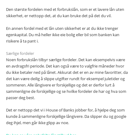
Den største fordelen med et forbrukslån, som er et lavere lån uten
sikkerhet, er nettopp det, at du kan bruke det på det du vil.
En annen fordel med et lån uten sikkerhet er at du ikke trenger
egenkapital. Du må heller ikke eie bolig eller bil som banken kan
risikere å ta pant i.
Særlige fordeler
Noen forbrukslån tilbyr særlige fordeler. Det kan eksempelvis være
en avdragsfri periode. Det kan også være to valgfrie måneder hvor
du ikke betaler ned på lånet. Akkurat det er en av mine favoritter, da
det kan være deilig å slippe utgifter rundt for eksempel juletider og
sommeren. Alle långivere er forskjellige og det er derfor lurt å
sammenligne de forskjellige og se hvilke fordeler de har og hva som
passer deg best.
Det er nettopp det vi i House of Banks jobber for, å hjelpe deg som
kunde å sammenligne forskjellige långivere. Da slipper du og google
deg ihjel, men går ikke glipp av noe.