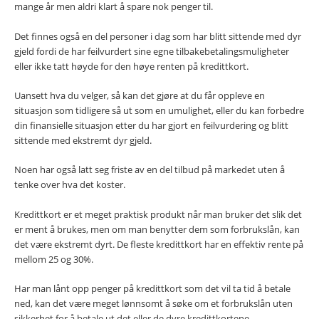
mange år men aldri klart å spare nok penger til.
Det finnes også en del personer i dag som har blitt sittende med dyr
gjeld fordi de har feilvurdert sine egne tilbakebetalingsmuligheter
eller ikke tatt høyde for den høye renten på kredittkort.
Uansett hva du velger, så kan det gjøre at du får oppleve en
situasjon som tidligere så ut som en umulighet, eller du kan forbedre
din finansielle situasjon etter du har gjort en feilvurdering og blitt
sittende med ekstremt dyr gjeld.
Noen har også latt seg friste av en del tilbud på markedet uten å
tenke over hva det koster.
Kredittkort er et meget praktisk produkt når man bruker det slik det
er ment å brukes, men om man benytter dem som forbrukslån, kan
det være ekstremt dyrt. De fleste kredittkort har en effektiv rente på
mellom 25 og 30%.
Har man lånt opp penger på kredittkort som det vil ta tid å betale
ned, kan det være meget lønnsomt å søke om et forbrukslån uten
sikkerhet for å betale ut det eller de dyre kredittkortene.