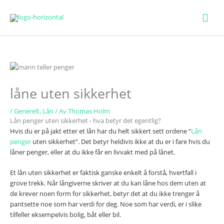
Hov
låne uten sikkerhet
/
Generelt
,
Lån
/ Av
Thomas Holm
Lån penger uten sikkerhet - hva betyr det egentlig?
Hvis du er på jakt etter et lån har du helt sikkert sett ordene “
Lån
penger
uten sikkerhet”. Det betyr heldivis ikke at du er i fare hvis du
låner penger, eller at du ikke får en livvakt med på lånet.
Et lån uten sikkerhet er faktisk ganske enkelt å forstå, hvertfall i
grove trekk. Når långiverne skriver at du kan låne hos dem uten at
de krever noen form for sikkerhet, betyr det at du ikke trenger å
pantsette noe som har verdi for deg. Noe som har verdi, er i slike
tilfeller eksempelvis bolig, båt eller bil.