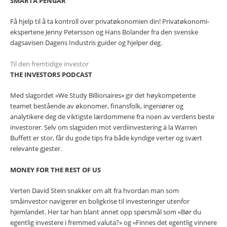
SMARTA PENGAR
Få hjelp til å ta kontroll over privatøkonomien din! Privatøkonomi-
ekspertene Jenny Petersson og Hans Bolander fra den svenske
dagsavisen Dagens Industris guider og hjelper deg.
Til den fremtidige investor
THE INVESTORS PODCAST
Med slagordet «We Study Billionaires» gir det høykompetente
teamet bestående av økonomer, finansfolk, ingeniører og
analytikere deg de viktigste lærdommene fra noen av verdens beste
investorer. Selv om slagsiden mot verdiinvestering à la Warren
Buffett er stor, får du gode tips fra både kyndige verter og svært
relevante gjester.
MONEY FOR THE REST OF US
Verten David Stein snakker om alt fra hvordan man som
småinvestor navigerer en boligkrise til investeringer utenfor
hjemlandet. Her tar han blant annet opp spørsmål som «Bør du
egentlig investere i fremmed valuta?» og «Finnes det egentlig vinnere