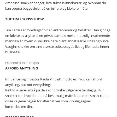
Amoruso snakker penger, hva suksess innebærer, og hvordan du
kan oppnå begge deler på en tøffere og klokere måte.
THE TIM FERRISS SHOW
Tim Ferriss er foredragsholder, entreprenør og forfatter. Han gir deg
en følelse av å lytte til en privat samtale mellom utrolig inspirerende
mennesker, hvem vil vel ikke høre blant annet Karlie Kloss og Vince
Vaughn snakke om sine største suksessøyeblikk og life hacks innen
business?
Økonmisk inspirasjon
AFFORD ANYTHING
Influencer og investor Paula Pint sitt motto er: «You can afford
anything, but not everything».
Pint fokuserer altså på de økonomiske valgene vi tar daglig. Hun
snakker om hvordan du på best mulig måte kan tenke smart rundt
disse valgene og går for alternativer som virkelig gagner
lommeboken din.