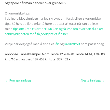
og tapere når man handler over grenser?»
Økonomiske tips
I tidligere blogginnlegg har jeg skrevet om forskjellige økonomiske
tips. Så hvis du ikke orker å høre podcast akkurat nå kan du lese
mine
tips om kredittkort her
.
Du kan også lese om hvordan du øker
sannsynligheten for å få godkjent et lån her.
Vi hjelper deg også med å finne et
lån
og
kredittkort
som passer deg.
Annonse. Låneeksempel:
Nom. rente 12,76% eff. rente 14,14, 170 000
kr o/10 år, kostnad 137 463 kr, total 307 463 kr.
←
Forrige innlegg
Neste innlegg
→